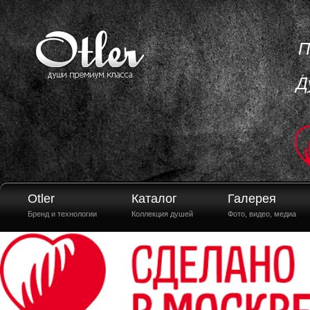
П
Д
Otler
Каталог
Галерея
Бренд и технологии
Коллекция душей
Фото, видео, медиа