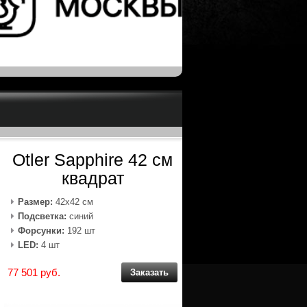
Otler Sapphire 42 см
квадрат
Размер:
42х42 см
Подсветка:
синий
Форсунки:
192 шт
LED:
4 шт
77 501 руб.
Заказать