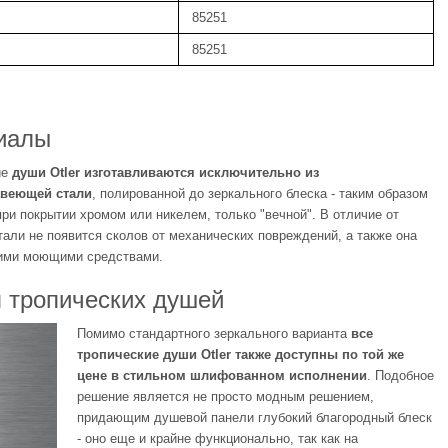
85251
85251
иалы
ие
души Otler изготавливаются исключительно из
авеющей стали
, полированной до зеркального блеска - таким образом
при покрытии хромом или никелем, только "вечной". В отличие от
тали не появится сколов от механических повреждений, а также она
кими моющими средствами.
 тропических душей
Помимо стандартного зеркального варианта
все
тропические души Otler также доступны по той же
цене в стильном шлифованном исполнении
. Подобное
решение является не просто модным решением,
придающим душевой панели глубокий благородный блеск
- оно еще и крайне функционально, так как на