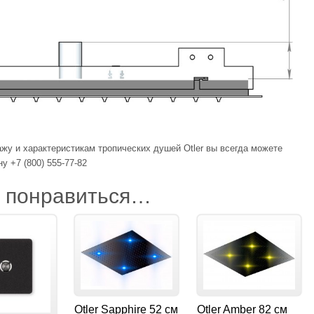
у и характеристикам тропических душей Otler вы всегда можете
ну +7 (800) 555-77-82
т понравиться…
Otler Sapphire 52 см
Otler Amber 82 см