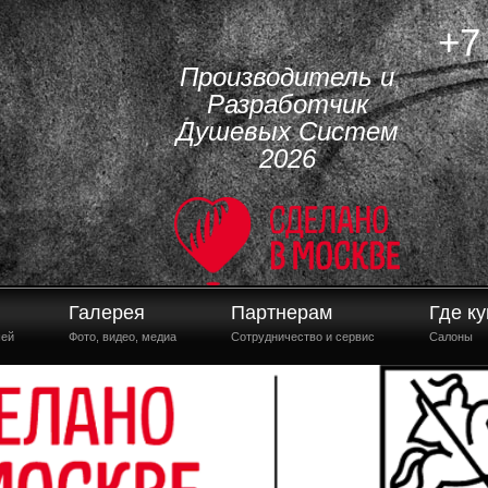
+7
Производитель и
Разработчик
Душевых Систем
2026
Галерея
Партнерам
Где ку
шей
Фото, видео, медиа
Сотрудничество и сервис
Салоны