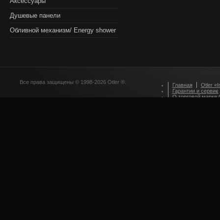
Аксессуары
Душевые панели
Обливной механизм/ Energy shower
Все права защищены © 1998-2026 Otler ®.
Главная
Otler «I
Гарантии и сервис
О торговой марке O
Оформление зака
Приглашаем партн
Стилевые решения