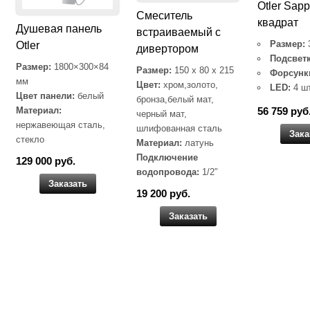
Otler Sapp
Cмеситель
квадрат
Душевая панель
встраиваемый с
Размер:
Otler
дивертором
Подсветк
Размер:
1800×300×84
Размер:
150 x 80 x 215
Форсунк
мм
Цвет:
хром,золото,
LED:
4 ш
Цвет панели:
белый
бронза,белый мат,
Материал:
56 759 руб
черный мат,
нержавеющая сталь,
шлифованная сталь
Зака
стекло
Материал:
латунь
Подключение
129 000 руб.
водопровода:
1/2″
Заказать
19 200 руб.
Заказать