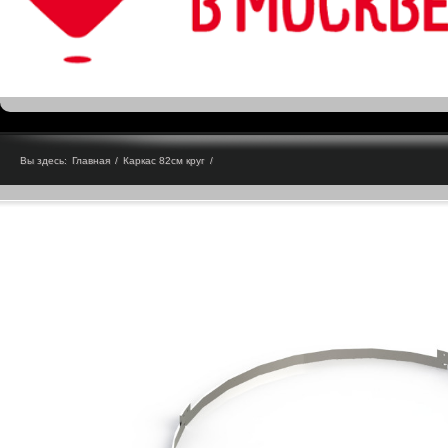
Вы здесь:
Главная
/
Каркас 82см круг
/