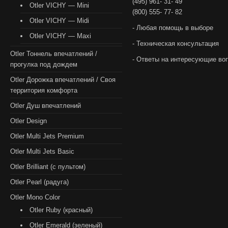
(495) 961- 31- 49
Otler VICHY — Mini
(800) 555- 77- 82
Otler VICHY — Midi
- Любая помощь в выборе
Otler VICHY — Maxi
- Техническая консультация
Otler Тоннель впечатлений /
- Ответы на интересующие во
прогулка под дождем
Otler Дорожка впечатлений / Своя
территория комфорта
Otler Душ впечатлений
Otler Design
Otler Multi Jets Premium
Otler Multi Jets Basic
Otler Brilliant (с пультом)
Otler Pearl (радуга)
Otler Mono Color
Otler Ruby (красный)
Otler Emerald (зеленый)