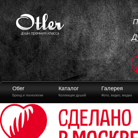
П
Д
Otler
Каталог
Галерея
Бренд и технологии
Коллекция душей
Фото, видео, медиа