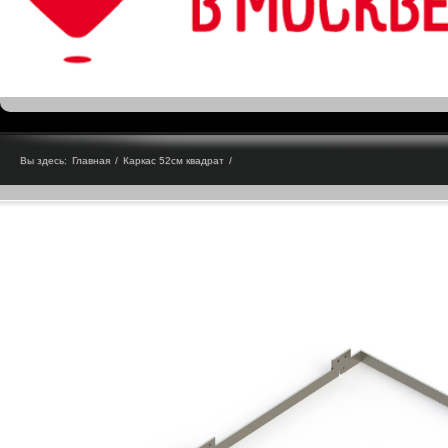
Вы здесь:
Главная
/
Каркас 52см квадрат
/