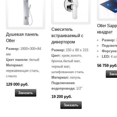
Otler Sapp
Cмеситель
квадрат
Душевая панель
встраиваемый с
Размер:
Otler
дивертором
Подсветк
Размер:
1800×300×84
Размер:
150 x 80 x 215
Форсунк
мм
Цвет:
хром,золото,
LED:
4 ш
Цвет панели:
белый
бронза,белый мат,
Материал:
56 759 руб
черный мат,
нержавеющая сталь,
шлифованная сталь
Зака
стекло
Материал:
латунь
Подключение
129 000 руб.
водопровода:
1/2″
Заказать
19 200 руб.
Заказать