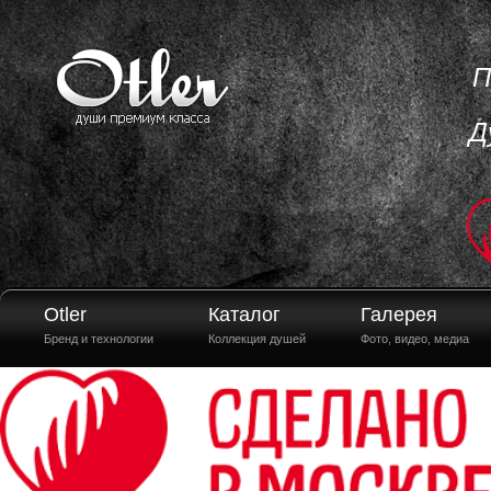
П
Д
Otler
Каталог
Галерея
Бренд и технологии
Коллекция душей
Фото, видео, медиа