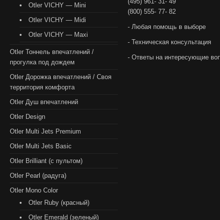
(495) 961- 31- 49
Otler VICHY — Mini
(800) 555- 77- 82
Otler VICHY — Midi
- Любая помощь в выборе
Otler VICHY — Maxi
- Техническая консультация
Otler Тоннель впечатлений /
- Ответы на интересующие во
прогулка под дождем
Otler Дорожка впечатлений / Своя
территория комфорта
Otler Душ впечатлений
Otler Design
Otler Multi Jets Premium
Otler Multi Jets Basic
Otler Brilliant (с пультом)
Otler Pearl (радуга)
Otler Mono Color
Otler Ruby (красный)
Otler Emerald (зеленый)