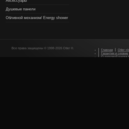
Аксессуары
Душевые панели
Обливной механизм/ Energy shower
Все права защищены © 1998-2026 Otler ®.
Главная
Otler «I
Гарантии и сервис
О торговой марке O
Оформление зака
Приглашаем партн
Стилевые решения