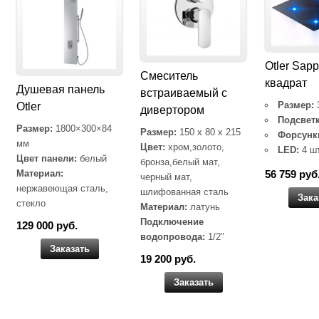
Otler Sapp
Cмеситель
квадрат
Душевая панель
встраиваемый с
Размер:
Otler
дивертором
Подсветк
Размер:
1800×300×84
Размер:
150 x 80 x 215
Форсунк
мм
Цвет:
хром,золото,
LED:
4 ш
Цвет панели:
белый
бронза,белый мат,
Материал:
56 759 руб
черный мат,
нержавеющая сталь,
шлифованная сталь
Зака
стекло
Материал:
латунь
Подключение
129 000 руб.
водопровода:
1/2″
Заказать
19 200 руб.
Заказать