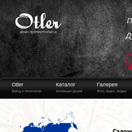
П
Д
Otler
Каталог
Галерея
Бренд и технологии
Коллекция душей
Фото, видео, медиа