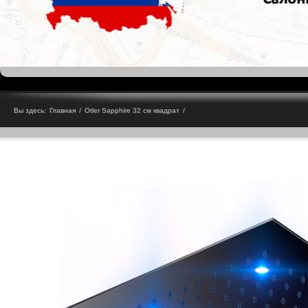
Вы здесь:
Главная
/
Otler Sapphire 32 см квадрат
/