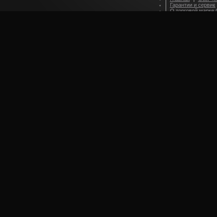
Гарантии и сервис
О торговой марке O
Оформление зака
Приглашаем партн
Стилевые решения