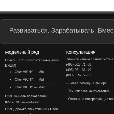
Развиваться. Зарабатывать. Вмест
Модельный ряд
Консультация
Звоните нашим специалистам:
Otler VICHY (горизонтальные души
(495) 661- 71- 08
ВИШИ)
(495) 961- 31- 49
Otler VICHY — Mini
(800) 555- 77- 82
Otler VICHY — Midi
- Любая помощь в выборе
Otler VICHY — Maxi
- Техническая консультация
Otler Тоннель впечатлений /
- Ответы на интересующие во
прогулка под дождем
Otler Дорожка впечатлений / Своя