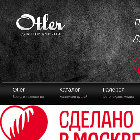
П
Д
Otler
Каталог
Галерея
Бренд и технологии
Коллекция душей
Фото, видео, медиа