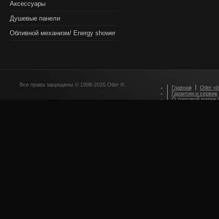
Аксессуары
Душевые панели
Обливной механизм/ Energy shower
Все права защищены © 1998-2026 Otler ®.
Главная
Otler «I
Гарантии и сервис
О торговой марке O
Оформление зака
Приглашаем партн
Стилевые решения