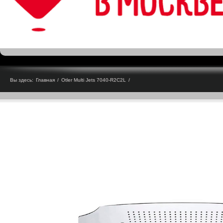
Вы здесь:
Главная
/
Otler Multi Jets 7040-R2C2L
/