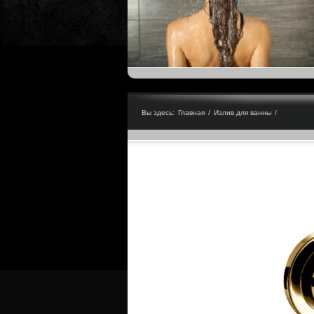
Вы здесь:
Главная
/
Излив для ванны
/