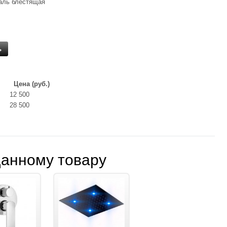
аль блестящая
ь
Цена (руб.)
12 500
28 500
данному товару