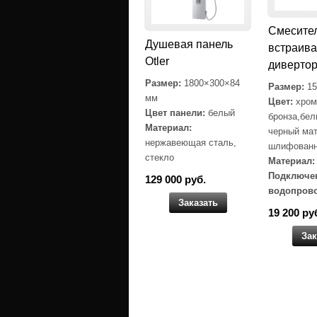
Cмесите
Душевая панель
встраив
Otler
диверто
Размер:
1800×300×84
Размер:
15
мм
Цвет:
хром
Цвет панели:
белый
бронза,бел
Материал:
черный мат
нержавеющая сталь,
шлифованн
стекло
Материал:
Подключе
129 000 руб.
водопрово
Заказать
19 200 ру
Зак