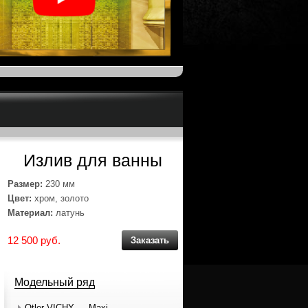
Излив для ванны
Размер:
230 мм
Цвет:
хром, золото
Материал:
латунь
12 500 руб.
Заказать
Модельный ряд
Otler VICHY — Maxi