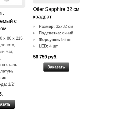
Otler Sapphire 32 см
ль
квадрат
аемый с
Размер:
32х32 см
ром
Подсветка:
синий
0 x 80 x 215
Форсунки:
96 шт
,золото,
LED:
4 шт
ый мат,
56 759 руб.
,
ая сталь
Заказать
латунь
ние
да:
1/2″
б.
азать