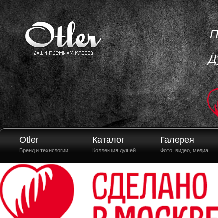
П
Д
Otler
Каталог
Галерея
Бренд и технологии
Коллекция душей
Фото, видео, медиа