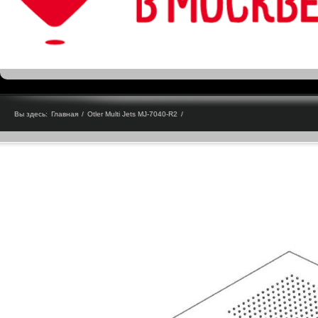
Вы здесь:
Главная
/
Otler Multi Jets MJ-7040-R2
/