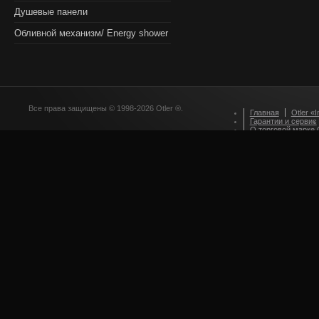
Душевые панели
Обливной механизм/ Energy shower
Все права защищены © 1998-2026 Otler ®.
Главная
Otler «I
Гарантии и сервис
О торговой марке O
Оформление зака
Приглашаем партн
Стилевые решения