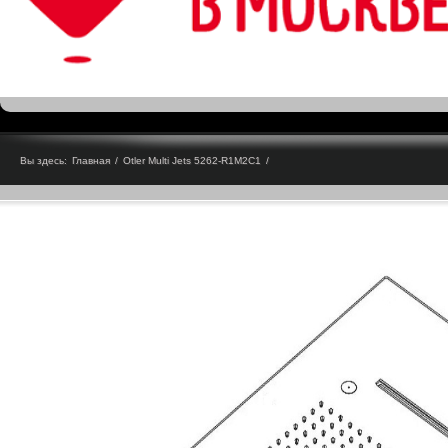
Вы здесь:
Главная
/
Otler Multi Jets 5262-R1M2C1
/