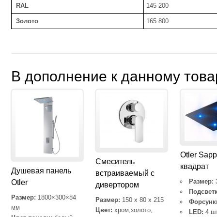
RAL
145 200
Золото
165 800
В дополнение к данному това
Otler Sapp
Cмеситель
квадрат
Душевая панель
встраиваемый с
Размер:
Otler
дивертором
Подсветк
Размер:
1800×300×84
Размер:
150 x 80 x 215
Форсунк
мм
Цвет:
хром,золото,
LED:
4 ш