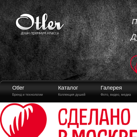
П
Д
Otler
Каталог
Галерея
Бренд и технологии
Коллекция душей
Фото, видео, медиа