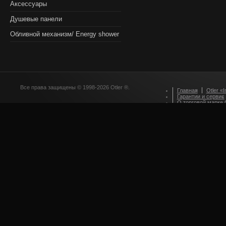
Аксессуары
Душевые панели
Обливной механизм/ Energy shower
Все права защищены © 1998-2026 Otler ®.
Главная
Otler «I
Гарантии и сервис
О торговой марке O
Оформление зака
Приглашаем партн
Стилевые решения