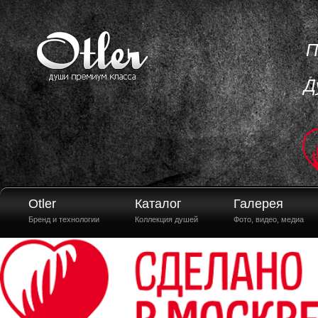
П
Д
Otler
Каталог
Галерея
Бренд и технологии
Коллекция душей
Фото, видео, медиа