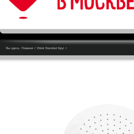
Вы здесь:
Главная
/
Ottek Standart Круг
/