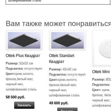
Шлифованная сталь
Вам также может понравить
Ottek Plus Квадрат
Ottek Standart
Квадрат
Размер:
52х52 см
Подсветка:
отсутствует
Размер:
42х42 см
Ottek Mini
Цвет:
хром,золото,
Подсветка:
отсутствует
бронза,белый мат,
Размер:
Ø32
Цвет:
хром,золото,
черный мат,
Подсветка:
бронза,белый мат,
шлифованная сталь
Цвет:
хром,
черный мат,
бронза, бел
шлифованная сталь
58 500 руб.
черный мат,
49 600 руб.
Заказать
шлифованна