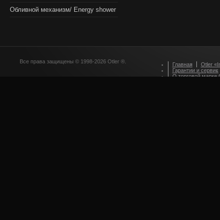
Обливной механизм/ Energy shower
Все права защищены © 1998-2026 Otler ®.
Главная
Otler «I
Гарантии и сервис
О торговой марке O
Оформление зака
Приглашаем партн
Стилевые решения