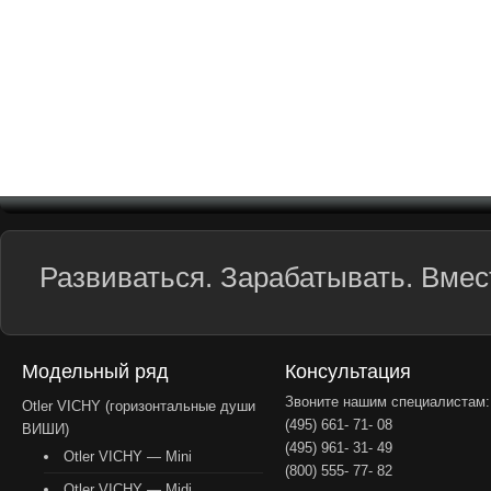
Развиваться. Зарабатывать. Вмест
Модельный ряд
Консультация
Звоните нашим специалистам:
Otler VICHY (горизонтальные души
(495) 661- 71- 08
ВИШИ)
(495) 961- 31- 49
Otler VICHY — Mini
(800) 555- 77- 82
Otler VICHY — Midi