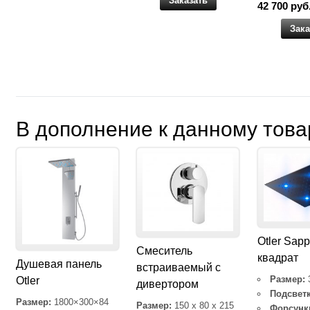
Заказать
42 700 руб
Зака
В дополнение к данному това
Otler Sapp
Cмеситель
квадрат
Душевая панель
встраиваемый с
Размер:
Otler
дивертором
Подсветк
Размер:
1800×300×84
Размер:
150 x 80 x 215
Форсунк