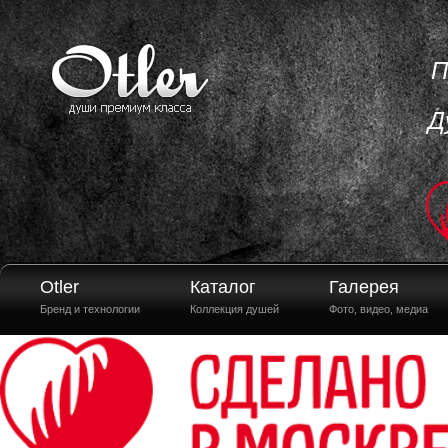
П
Д
Otler
Каталог
Галерея
Бренд и технологии
Коллекция душей
Фото, видео, медиа