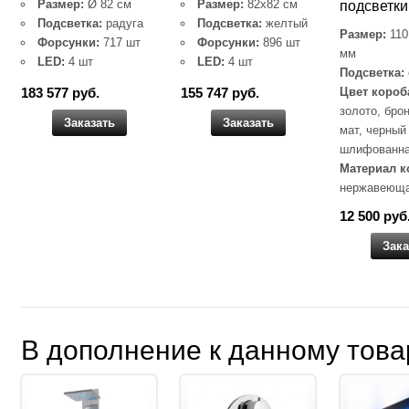
Размер:
Ø 82 см
Размер:
82х82 см
подсветки
Подсветка:
радуга
Подсветка:
желтый
Размер:
110
Форсунки:
717 шт
Форсунки:
896 шт
мм
LED:
4 шт
LED:
4 шт
Подсветка:
Цвет короб
183 577 руб.
155 747 руб.
золото, бро
Заказать
Заказать
мат, черный
шлифованна
Материал к
нержавеюща
12 500 руб
Зака
В дополнение к данному това