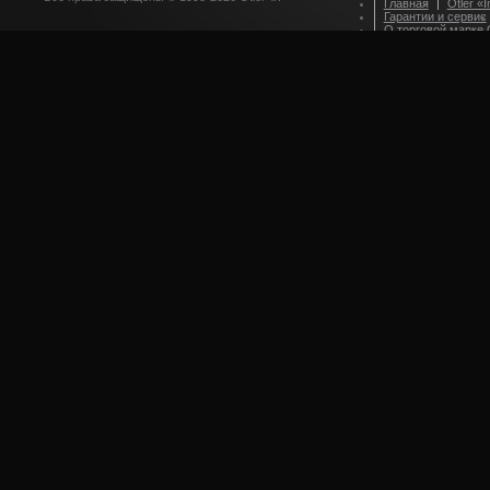
Главная
Otler «I
Гарантии и сервис
О торговой марке O
Оформление зака
Приглашаем партн
Стилевые решения