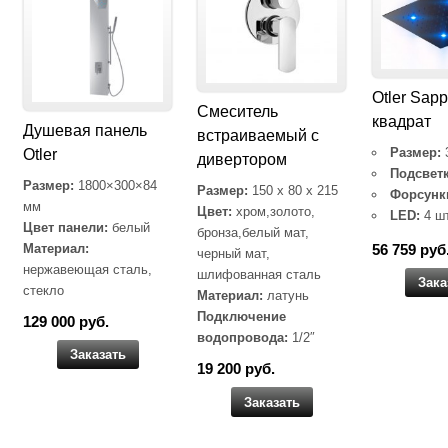
Otler Sapp
Cмеситель
квадрат
Душевая панель
встраиваемый с
Размер:
Otler
дивертором
Подсветк
Размер:
1800×300×84
Размер:
150 x 80 x 215
Форсунк
мм
Цвет:
хром,золото,
LED:
4 ш
Цвет панели:
белый
бронза,белый мат,
Материал:
56 759 руб
черный мат,
нержавеющая сталь,
шлифованная сталь
Зака
стекло
Материал:
латунь
Подключение
129 000 руб.
водопровода:
1/2″
Заказать
19 200 руб.
Заказать