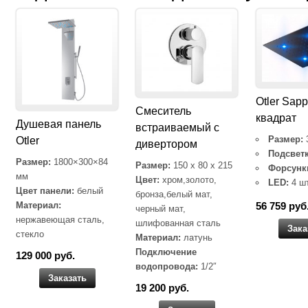
Otler Sapp
Cмеситель
квадрат
Душевая панель
встраиваемый с
Размер:
Otler
дивертором
Подсветк
Размер:
1800×300×84
Размер:
150 x 80 x 215
Форсунк
мм
Цвет:
хром,золото,
LED:
4 ш
Цвет панели:
белый
бронза,белый мат,
Материал:
56 759 руб
черный мат,
нержавеющая сталь,
шлифованная сталь
Зака
стекло
Материал:
латунь
Подключение
129 000 руб.
водопровода:
1/2″
Заказать
19 200 руб.