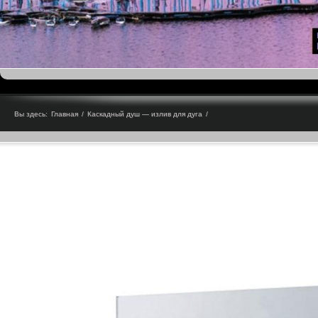
Вы здесь:
Главная
/
Каскадный душ — излив для дуга
/