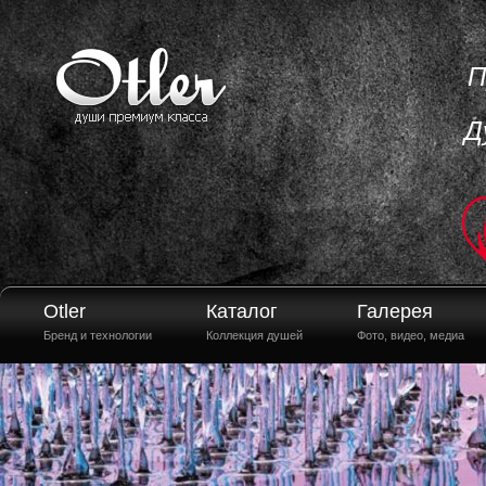
П
Д
Otler
Каталог
Галерея
Бренд и технологии
Коллекция душей
Фото, видео, медиа