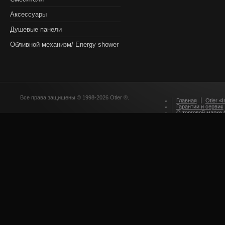
Аксессуары
Душевые панели
Обливной механизм/ Energy shower
Все права защищены © 1998-2026 Otler ®.
Главная
Otler «I
Гарантии и сервис
О торговой марке O
Оформление зака
Приглашаем партн
Стилевые решения